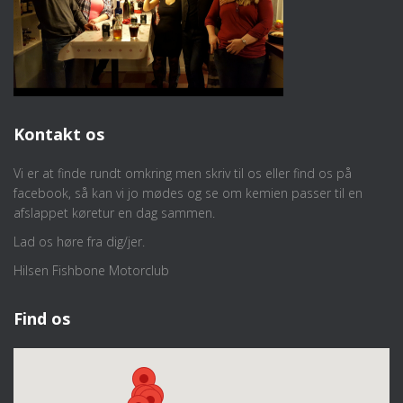
Kontakt os
Vi er at finde rundt omkring men skriv til os eller find os på
facebook, så kan vi jo mødes og se om kemien passer til en
afslappet køretur en dag sammen.
Lad os høre fra dig/jer.
Hilsen Fishbone Motorclub
Find os