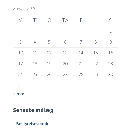
f
august 2026
t
e
M
Ti
O
To
F
L
S
r
:
1
2
3
4
5
6
7
8
9
10
11
12
13
14
15
16
17
18
19
20
21
22
23
24
25
26
27
28
29
30
31
« mar
Seneste indlæg
Bestyrelsesmøde